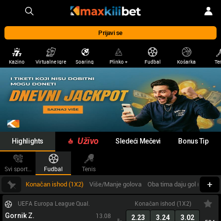
Prijavi se
Kazino
Virtualne Igre
Soaring
Plinko +
Fudbal
Košarka
Te
Uživo
Highlights
Sledeći Mečevi
Bonus Tip
Svi sportovi
Fudbal
Tenis
+
Konačan ishod (1X2)
Više/Manje golova
Oba tima daju gol (GG/NG
UEFA Europa League Qual.
Konačan ishod (1X2)
Gornik Z.
13.08
2.23
3.24
3.02