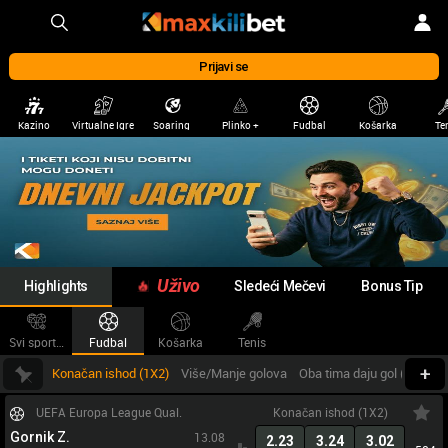
Prijavi se
Kazino
Virtualne Igre
Soaring
Plinko +
Fudbal
Košarka
Te
Uživo
Highlights
Sledeći Mečevi
Bonus Tip
Svi sportovi
Fudbal
Košarka
Tenis
+
Konačan ishod (1X2)
Više/Manje golova
Oba tima daju gol (GG/NG
UEFA Europa League Qual.
Konačan ishod (1X2)
Gornik Z.
13.08
2.23
3.24
3.02