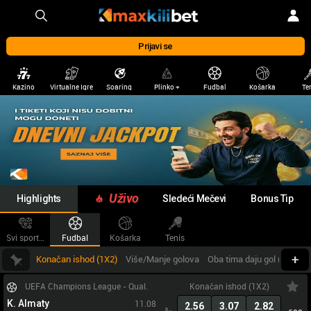
Prijavi se
Kazino
Virtualne Igre
Soaring
Plinko +
Fudbal
Košarka
Te
Uživo
Highlights
Sledeći Mečevi
Bonus Tip
Svi sportovi
Fudbal
Košarka
Tenis
+
Konačan ishod (1X2)
Više/Manje golova
Oba tima daju gol (GG/NG
UEFA Champions League - Qual.
Konačan ishod (1X2)
K. Almaty
11.08
2.56
3.07
2.82