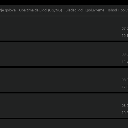
je golova
Oba tima daju gol (GG/NG)
Sledeći gol 1.poluvreme
Ishod 1.pol
07.
19:
08.
14:
08.
17:
08.
19: