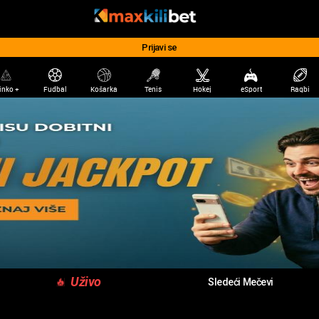
Prijavi se
inko +
Fudbal
Košarka
Tenis
Hokej
eSport
Ragbi
Uživo
Sledeći Mečevi