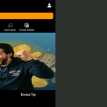
Stoni tenis
Virtual fudbal
Bonus Tip