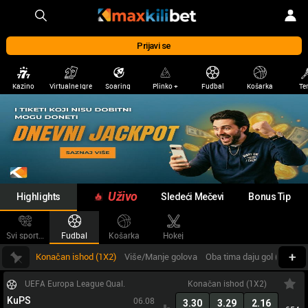
Prijavi se
Kazino
Virtualne Igre
Soaring
Plinko +
Fudbal
Košarka
Te
Uživo
Highlights
Sledeći Mečevi
Bonus Tip
Svi sportovi
Fudbal
Košarka
Hokej
+
Konačan ishod (1X2)
Više/Manje golova
Oba tima daju gol (GG/NG
UEFA Europa League Qual.
Konačan ishod (1X2)
KuPS
06.08
3.30
3.29
2.16