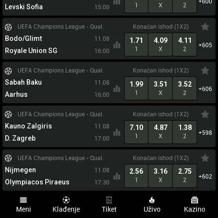
+600
1
X
2
Levski Sofia
15:00
UEFA Champions League - Qual.
Konačan ishod (1X2)
Bodo/Glimt
11.08
1.71
4.09
4.11
+605
1
X
2
Royale Union SG
16:00
UEFA Champions League - Qual.
Konačan ishod (1X2)
Sabah Baku
11.08
1.99
3.51
3.52
+606
1
X
2
Aarhus
16:00
UEFA Champions League - Qual.
Konačan ishod (1X2)
Kauno Zalgiris
11.08
7.10
4.87
1.38
+598
1
X
2
D. Zagreb
17:00
UEFA Champions League - Qual.
Konačan ishod (1X2)
Nijmegen
11.08
2.56
3.16
2.75
+602
1
X
2
Olympiacos Piraeus
17:30
UEFA Champions League - Qual.
Konačan ishod (1X2)
Meni
Klađenje
Tiket
Uživo
Kazino
Crvena zvezda
11.08
1.30
5.30
8.85