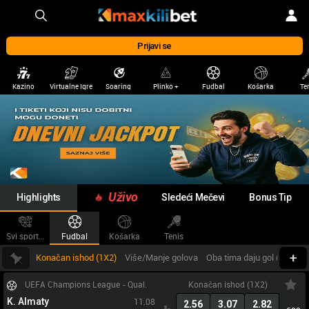
Prijavi se
Kazino
Virtualne Igre
Soaring
Plinko +
Fudbal
Košarka
Te
Uživo
Highlights
Sledeći Mečevi
Bonus Tip
Svi sportovi
Fudbal
Košarka
Tenis
+
Konačan ishod (1X2)
Više/Manje golova
Oba tima daju gol (GG/NG
UEFA Champions League - Qual.
Konačan ishod (1X2)
K. Almaty
11.08
2.56
3.07
2.82