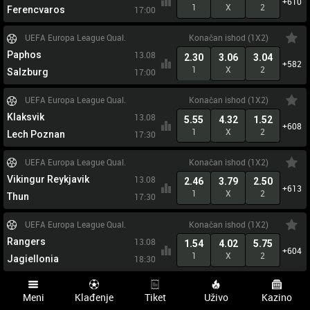
+610
1
X
2
Ferencvaros
17:00
UEFA Europa League Qual.
Konačan ishod (1X2)
Paphos
13.08
2.30
3.06
3.04
+582
1
X
2
Salzburg
17:00
UEFA Europa League Qual.
Konačan ishod (1X2)
Klaksvik
13.08
5.55
4.32
1.52
+608
1
X
2
Lech Poznan
17:30
UEFA Europa League Qual.
Konačan ishod (1X2)
Vikingur Reykjavik
13.08
2.46
3.79
2.50
+613
1
X
2
Thun
17:30
UEFA Europa League Qual.
Konačan ishod (1X2)
Rangers
13.08
1.54
4.02
5.75
+604
1
X
2
Jagiellonia
18:30
UEFA Conference League - Qual.
Konačan ishod (1X2)
Meni
Klađenje
Tiket
Uživo
Kazino
GKS Katowice
12.08
2.04
3.13
3.33