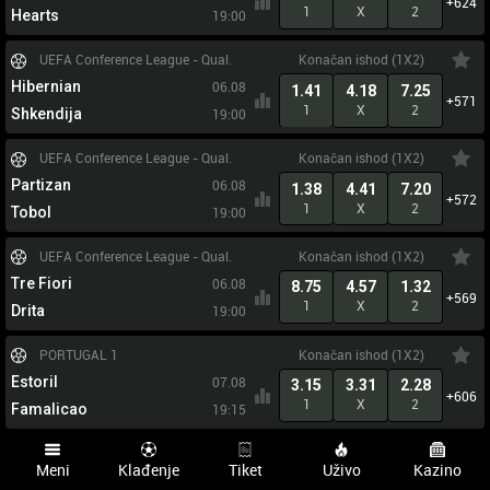
+624
1
X
2
Hearts
19:00
UEFA Conference League - Qual.
Konačan ishod (1X2)
Hibernian
06.08
1.41
4.18
7.25
+571
1
X
2
Shkendija
19:00
UEFA Conference League - Qual.
Konačan ishod (1X2)
Partizan
06.08
1.38
4.41
7.20
+572
1
X
2
Tobol
19:00
UEFA Conference League - Qual.
Konačan ishod (1X2)
Tre Fiori
06.08
8.75
4.57
1.32
+569
1
X
2
Drita
19:00
PORTUGAL 1
Konačan ishod (1X2)
Estoril
07.08
3.15
3.31
2.28
+606
1
X
2
Famalicao
19:15
PORTUGAL 1
Konačan ishod (1X2)
Meni
Klađenje
Tiket
Uživo
Kazino
Maritimo
08.08
2.38
3.30
2.98