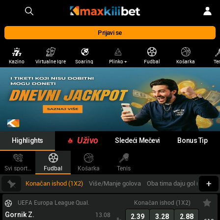
Prijavi se
Kazino
Virtualne Igre
Soaring
Plinko +
Fudbal
Košarka
Te
Uživo
Highlights
Sledeći Mečevi
Bonus Tip
Svi sportovi
Fudbal
Košarka
Tenis
+
Konačan ishod (1X2)
Više/Manje golova
Oba tima daju gol (GG/NG
UEFA Europa League Qual.
Konačan ishod (1X2)
Gornik Z.
13.08
2.39
3.28
2.88