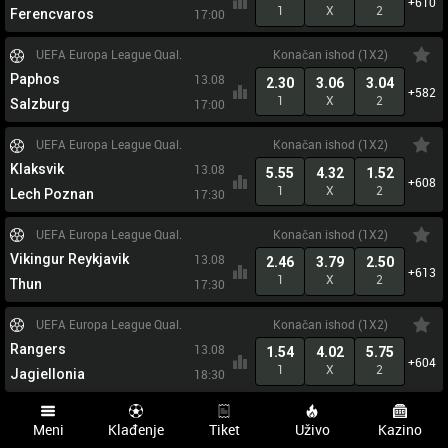
+610
1
X
2
Ferencvaros
17:00
UEFA Europa League Qual.
Konačan ishod (1X2)
Paphos
13.08
2.30
3.06
3.04
+582
1
X
2
Salzburg
17:00
UEFA Europa League Qual.
Konačan ishod (1X2)
Klaksvik
13.08
5.55
4.32
1.52
+608
1
X
2
Lech Poznan
17:30
UEFA Europa League Qual.
Konačan ishod (1X2)
Vikingur Reykjavik
13.08
2.46
3.79
2.50
+613
1
X
2
Thun
17:30
UEFA Europa League Qual.
Konačan ishod (1X2)
Rangers
13.08
1.54
4.02
5.75
+604
1
X
2
Jagiellonia
18:30
UEFA Conference League - Qual.
Konačan ishod (1X2)
Meni
Klađenje
Tiket
Uživo
Kazino
GKS Katowice
12.08
2.04
3.13
3.33