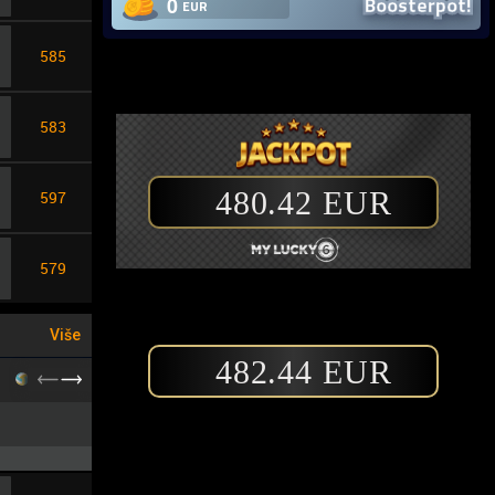
585
583
597
579
Više
Odbojka
Vaterpolo
Stoni Tenis
E
2
1
3