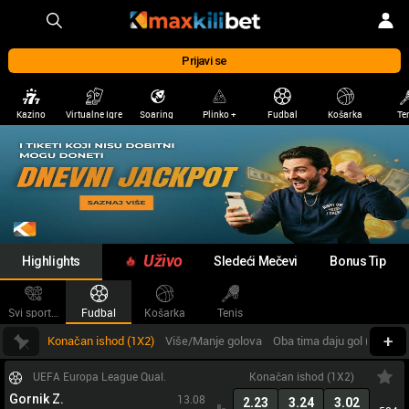
Prijavi se
Kazino
Virtualne Igre
Soaring
Plinko +
Fudbal
Košarka
Te
Uživo
Highlights
Sledeći Mečevi
Bonus Tip
Svi sportovi
Fudbal
Košarka
Tenis
+
Konačan ishod (1X2)
Više/Manje golova
Oba tima daju gol (GG/NG
UEFA Europa League Qual.
Konačan ishod (1X2)
Gornik Z.
13.08
2.23
3.24
3.02