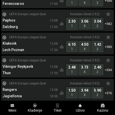
+584
1
X
2
Ferencvaros
17:00
UEFA Europa League Qual.
Konačan ishod (1X2)
Paphos
13.08
2.30
3.06
3.04
+582
1
X
2
Salzburg
17:00
UEFA Europa League Qual.
Konačan ishod (1X2)
Klaksvik
13.08
6.10
4.50
1.42
+580
1
X
2
Lech Poznan
17:30
UEFA Europa League Qual.
Konačan ishod (1X2)
Vikingur Reykjavik
13.08
2.48
3.73
2.40
+594
1
X
2
Thun
17:30
UEFA Europa League Qual.
Konačan ishod (1X2)
Rangers
13.08
1.50
3.94
5.90
+576
1
X
2
Jagiellonia
18:30
UEFA Conference League - Qual.
Konačan ishod (1X2)
Meni
Klađenje
Tiket
Uživo
Kazino
GKS Katowice
12.08
2.26
3.25
2.79