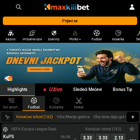
Prijavi se
Kazino
Virtualne Igre
Soaring
Plinko +
Fudbal
Košarka
Te
Uživo
Highlights
Sledeći Mečevi
Bonus Tip
Svi sportovi
Fudbal
Košarka
Hokej
+
Konačan ishod (1X2)
Više/Manje golova
Oba tima daju gol (GG/NG
UEFA Europa League Qual.
Konačan ishod (1X2)
KuPS
06.08
3.33
3.33
2.13