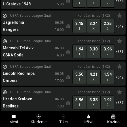
+654
1
X
2
U Craiova 1948
15:00
UEFA Europa League Qual.
Konačan ishod (1X2)
Jagiellonia
06.08
3.15
3.24
2.25
+649
1
X
2
Rangers
16:00
UEFA Europa League Qual.
Konačan ishod (1X2)
Maccabi Tel Aviv
06.08
1.94
3.30
3.96
+651
1
X
2
CSKA Sofia
16:00
UEFA Europa League Qual.
Konačan ishod (1X2)
Lincoln Red Imps
06.08
5.50
4.21
1.54
+642
1
X
2
Omonia
17:00
UEFA Europa League Qual.
Konačan ishod (1X2)
Hradec Kralove
06.08
3.96
3.38
1.92
+657
1
X
2
Besiktas
17:00
UEFA Europa League Qual.
Konačan ishod (1X2)
Meni
Klađenje
Tiket
Uživo
Kazino
Lech Poznan
06.08
1.13
7.80
18.25