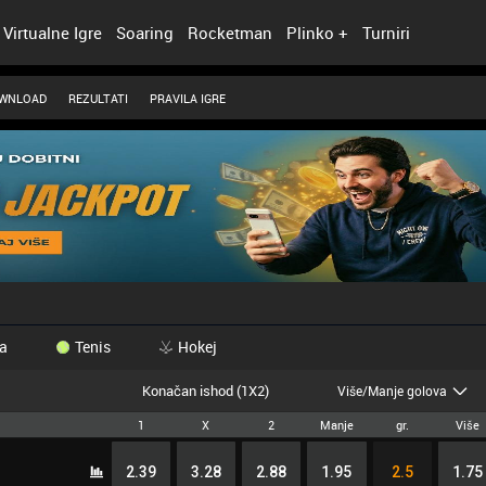
Virtualne Igre
Soaring
Rocketman
Plinko +
Turniri
WNLOAD
REZULTATI
PRAVILA IGRE
a
Tenis
Hokej
Konačan ishod (1X2)
Više/Manje golova
1
X
2
Manje
gr.
Više
2.39
3.28
2.88
1.95
2.5
1.75