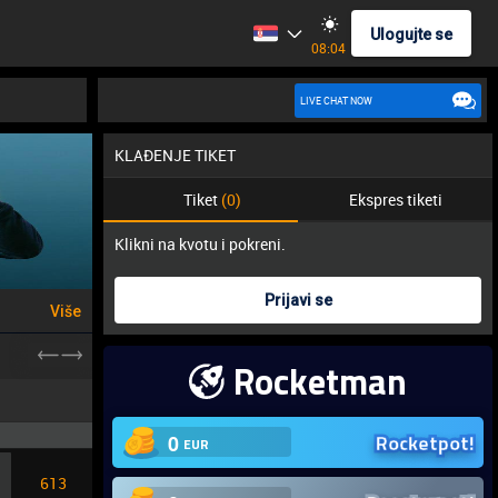
SR
Ulogujte se
08:04
LIVE CHAT NOW
KLAĐENJE TIKET
Tiket
(0)
Ekspres tiketi
Klikni na kvotu i pokreni.
Prijavi se
Više
613