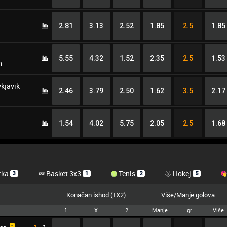
2.81
3.13
2.52
1.85
2.5
1.85
5.55
4.32
1.52
2.35
2.5
1.53
n
ykjavik
2.46
3.79
2.50
1.62
3.5
2.17
1.54
4.02
5.75
2.05
2.5
1.68
rka
Basket 3x3
Tenis
Hokej
3
1
2
5
Konačan ishod (1X2)
Više/Manje golova
1
X
2
Manje
gr.
Više