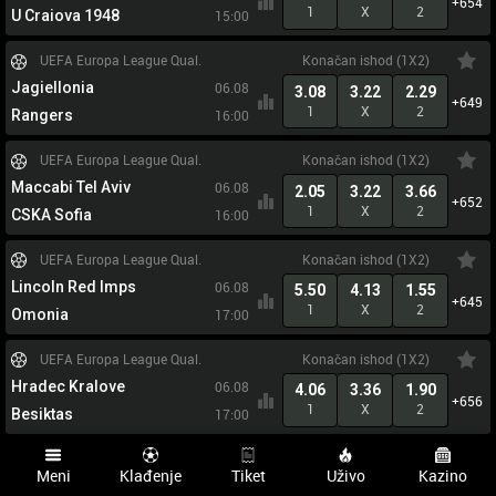
+654
1
X
2
U Craiova 1948
15:00
UEFA Europa League Qual.
Konačan ishod (1X2)
Jagiellonia
06.08
3.08
3.22
2.29
+649
1
X
2
Rangers
16:00
UEFA Europa League Qual.
Konačan ishod (1X2)
Maccabi Tel Aviv
06.08
2.05
3.22
3.66
+652
1
X
2
CSKA Sofia
16:00
UEFA Europa League Qual.
Konačan ishod (1X2)
Lincoln Red Imps
06.08
5.50
4.13
1.55
+645
1
X
2
Omonia
17:00
UEFA Europa League Qual.
Konačan ishod (1X2)
Hradec Kralove
06.08
4.06
3.36
1.90
+656
1
X
2
Besiktas
17:00
UEFA Europa League Qual.
Konačan ishod (1X2)
Meni
Klađenje
Tiket
Uživo
Kazino
Lech Poznan
06.08
1.16
7.15
15.25