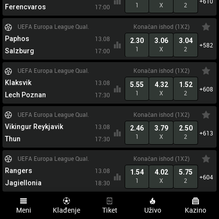
+610
1
X
2
Ferencvaros
17:00
UEFA Europa League Qual.
Konačan ishod (1X2)
Paphos
13.08
2.30
3.06
3.04
+582
1
X
2
Salzburg
17:00
UEFA Europa League Qual.
Konačan ishod (1X2)
Klaksvik
13.08
5.55
4.32
1.52
+608
1
X
2
Lech Poznan
17:30
UEFA Europa League Qual.
Konačan ishod (1X2)
Vikingur Reykjavik
13.08
2.46
3.79
2.50
+613
1
X
2
Thun
17:30
UEFA Europa League Qual.
Konačan ishod (1X2)
Rangers
13.08
1.54
4.02
5.75
+604
1
X
2
Jagiellonia
18:30
UEFA Conference League - Qual.
Konačan ishod (1X2)
Meni
Klađenje
Tiket
Uživo
Kazino
GKS Katowice
12.08
2.04
3.13
3.33